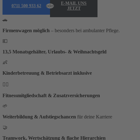
E-MAIL UNS
0711 500 933 62
oder
JETZT
🚗
Firmenwagen möglich
– besonders bei ambulanter Pflege.
💶
13,5 Monatsgehälter, Urlaubs- & Weihnachtsgeld
👶
Kinderbetreuung & Betriebsarzt inklusive
🧘‍♀
Fitnessmitgliedschaft & Zusatzversicherungen
🌱
Weiterbildung & Aufstiegschancen
für deine Karriere
🤝
Teamwork, Wertschätzung & flache Hierarchien