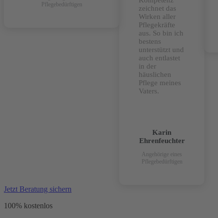
Kompetenz
Pflegebedürftigen
zeichnet das
Wirken aller
Pflegekräfte
aus. So bin ich
bestens
unterstützt und
auch entlastet
in der
häuslichen
Pflege meines
Vaters.
Karin
Ehrenfeuchter
Angehörige eines
Pflegebedürftigen
Jetzt Beratung sichern
100% kostenlos